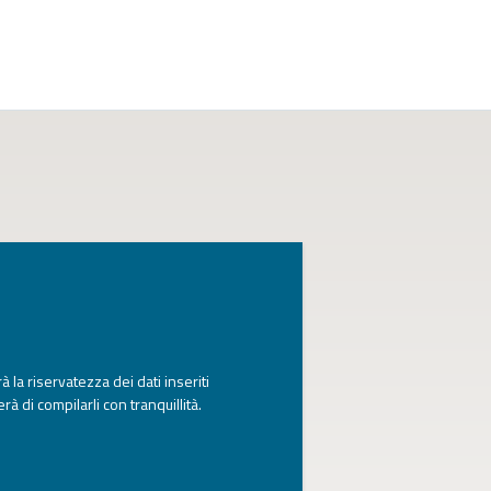
à la riservatezza dei dati inseriti
rà di compilarli con tranquillità.