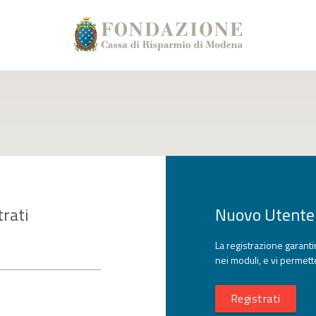
trati
Nuovo Utente
La registrazione garantir
nei moduli, e vi permette
Registrati